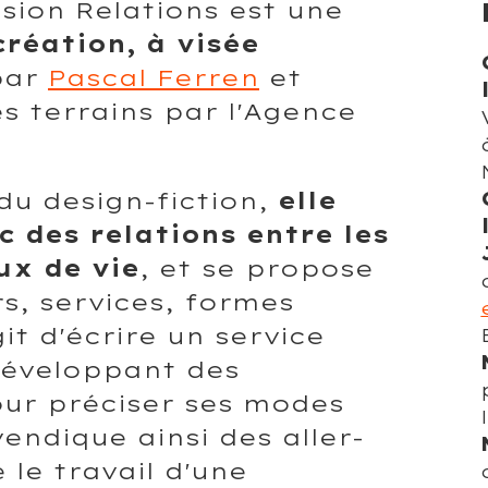
ssion Relations est une
réation, à visée
 par
Pascal Ferren
et
es terrains par l'Agence
du design-fiction,
elle
c des relations entre les
ux de vie
, et se propose
s, services, formes
git d'écrire un service
développant des
our préciser ses modes
endique ainsi des aller-
le travail d'une