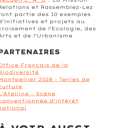
Relations et Rassemblez-Lez
font partie des 10 exemples
d'initiatives et projets au
croisement de l’Ecologie, des
Arts et de l’Urbanisme
PARTENAIRES
Office Français de la
Biodiversité
Montpellier 2028 - Terres de
culture
L'Atelline - Scène
conventionnée d'intérêt
national